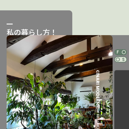
私の暮らし方！
NOW SELECT
F
FLAGSHIP
S
KINARI MODERN
NOW SELECT
FLAGSHIP