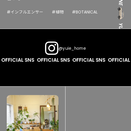
#インフルエンサー
#植物
#BOTANICAL
YUIE MAGAZINE
@yuie_home
OFFICIAL SNS
OFFICIAL SNS
OFFICIAL SNS
OFFICIAL 
YUIE MAGAZINE