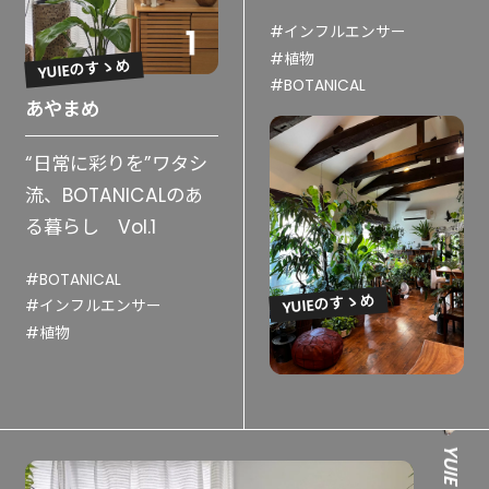
#インフルエンサー
#植物
YUIEのすゝめ
#BOTANICAL
あやまめ
“日常に彩りを”ワタシ
流、BOTANICALのあ
る暮らし Vol.1
#BOTANICAL
YUIEのすゝめ
#インフルエンサー
#植物