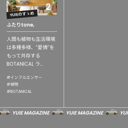
YUIEのすゝめ
ふたりtone,
人間も植物も生活環境
は多種多様、”愛情”を
もって共存する
BOTANICAL ラ...
#インフルエンサー
#植物
#BOTANICAL
YUIE MAGAZINE
YUIE MAGAZINE
YUIE