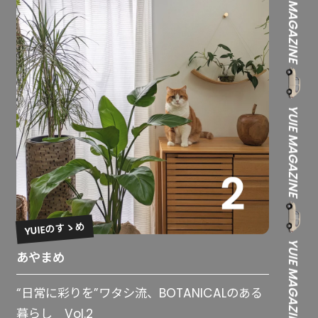
YUIE MAGAZINE
YUIE MAGAZINE
YUIEのすゝめ
YUIE MAGAZINE
あやまめ
“日常に彩りを”ワタシ流、BOTANICALのある
暮らし Vol.2